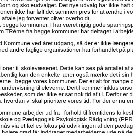
n og skoleudvalget. Det nye udvalg har ikke haft
tionen ikke har følt det sammen pres for at ændre i vo
tale jeg forventer bliver overholdt.
fra begge kommuner. I har været rigtig gode sparringsp
som TRérne fra begge kommuner har deltaget i arbejde
 Kommune ved året udgang, så der er ikke længere 
d andre faglige organisationer har forhandlet på pla
ioner til skolevæsenet. Dette kan ses på antallet af a
åbentlig kan den enkelte lærer også mærke det i sin 
ærerne i begge vores kommuner. Der er alt for mange
t undervisning til eleverne. Dertil kommer inklusion
skeder, som der ikke er sat nok tid af til. Derfor er 
hvordan vi skal prioritere vores tid. For der er nu e
mune arbejder ud fra i forhold til fremtidens folkes
sskole og Pædagogisk Psykologisk Rådgivning (PPR). 
nås via et fælles fokus på udviklingen af den pædag
dnu højere grad får inddraget medarbejderne ude på d