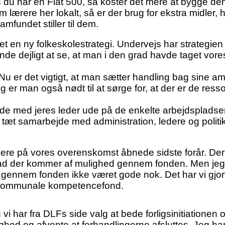
s du har en Fiat 500, så koster det mere at bygge de
lærere her lokalt, så er der brug for ekstra midler, hv
mfundet stiller til dem.
t en ny folkeskolestrategi. Undervejs har strategien 
e dejligt at se, at man i den grad havde taget vores i
 Nu er det vigtigt, at man sætter handling bag sine a
er man også nødt til at sørge for, at der er de ressou
rbejde med jeres leder ude på de enkelte arbejdsplads
tæt samarbejde med administration, ledere og politike
på vores overenskomst åbnede sidste forår. Der h
d der kommer af mulighed gennem fonden. Men jeg vil 
gennem fonden ikke været gode nok. Det har vi gjo
n kommunale kompetencefond.
i har fra DLFs side valg at bede forligsinitiationen
 og afvente at forhandlingerne afsluttes. Jeg har sto