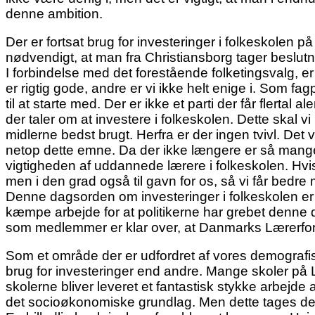
denne ambition.
Der er fortsat brug for investeringer i folkeskole
nødvendigt, at man fra Christiansborg tager beslutn
I forbindelse med det forestående folketingsvalg, er 
er rigtig gode, andre er vi ikke helt enige i. Som fa
til at starte med. Der er ikke et parti der får flerta
der taler om at investere i folkeskolen. Dette skal 
midlerne bedst brugt. Herfra er der ingen tvivl. Det 
netop dette emne. Da der ikke længere er så mange 
vigtigheden af uddannede lærere i folkeskolen. Hvis 
men i den grad også til gavn for os, så vi får bedre m
Denne dagsorden om investeringer i folkeskolen er
kæmpe arbejde for at politikerne har grebet denne da
som medlemmer er klar over, at Danmarks Lærerforeni
Som et område der er udfordret af vores demografis
brug for investeringer end andre. Mange skoler på L
skolerne bliver leveret et fantastisk stykke arbejde
det socioøkonomiske grundlag. Men dette tages der 