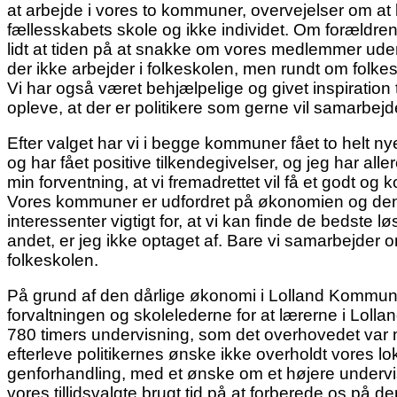
at arbejde i vores to kommuner, overvejelser om at 
fællesskabets skole og ikke individet. Om foræld
lidt at tiden på at snakke om vores medlemmer uden
der ikke arbejder i folkeskolen, men rundt om folkesk
Vi har også været behjælpelige og givet inspiration 
opleve, at der er politikere som gerne vil samarbejde 
Efter valget har vi i begge kommuner fået to helt n
og har fået positive tilkendegivelser, og jeg har 
min forventning, at vi fremadrettet vil få et godt o
Vores kommuner er udfordret på økonomien og den 
interessenter vigtigt for, at vi kan finde de bedste
andet, er jeg ikke optaget af. Bare vi samarbejder o
folkeskolen.
På grund af den dårlige økonomi i Lolland Kommune 
forvaltningen og skolelederne for at lærerne i Lol
780 timers undervisning, som det overhovedet var mul
efterleve politikernes ønske ikke overholdt vores lok
genforhandling, med et ønske om et højere undervisn
vores tillidsvalgte brugt tid på at forberede os p