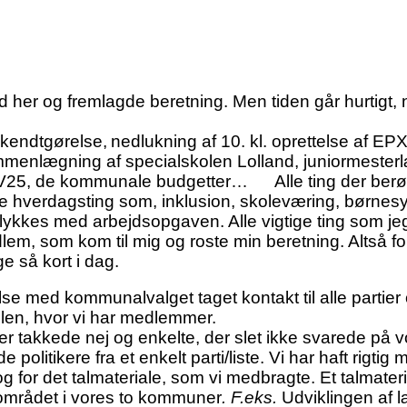
stod her og fremlagde beretning. Men tiden går hurtigt
ekendtgørelse,
nedlukning af 10. kl. oprettelse af 
nlægning af specialskolen Lolland, juniormesterlær
, KV25, de kommunale budgetter… Alle ting der be
e hverdagsting som, inklusion, skoleværing, børnesyn
 lykkes med arbejdsopgaven. Alle vigtige ting som j
em, som kom til mig og roste min beretning. Altså for 
ge så kort i dag.
lse med kommunalvalget taget kontakt til alle partier o
olen, hvor vi har medlemmer.
er takkede nej og enkelte, der slet ikke svarede på 
politikere fra et enkelt parti/liste. Vi har haft rigti
og for det talmateriale, som vi medbragte. Et talmat
leområdet i vores to kommuner
. F.eks.
Udviklingen af l