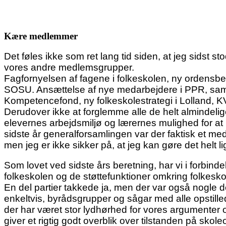
Kære medlemmer
Det føles ikke som ret lang tid siden, at jeg sidst 
vores andre medlemsgrupper.
Fagfornyelsen af fagene i folkeskolen, ny ordensb
SOSU. Ansættelse af nye medarbejdere i PPR, samme
Kompetencefond, ny folkeskolestrategi i Lolland
Derudover ikke at forglemme alle de helt almindelig
elevernes arbejdsmiljø og lærernes mulighed for at
sidste år generalforsamlingen var der faktisk et medl
men jeg er ikke sikker på, at jeg kan gøre det helt li
Som lovet ved sidste års beretning, har vi i forbinde
folkeskolen og de støttefunktioner omkring folkesk
En del partier takkede ja, men der var også nogle d
enkeltvis, byrådsgrupper og sågar med alle opstillede 
der har været stor lydhørhed for vores argumenter 
giver et rigtig godt overblik over tilstanden på sko