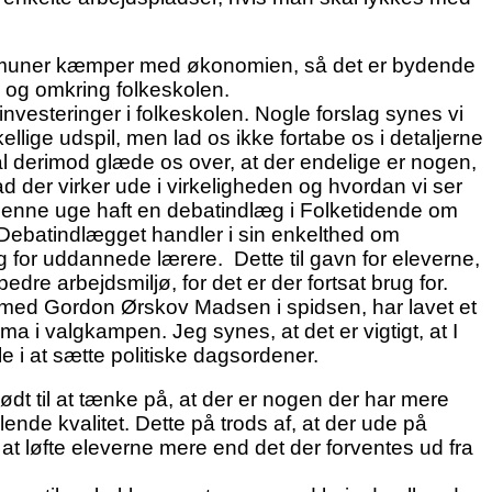
to kommuner kæmper med økonomien, så det er bydende
i og omkring folkeskolen.
 investeringer i folkeskolen. Nogle forslag synes vi
ellige udspil, men lad os ikke fortabe os i detaljerne
 skal derimod glæde os over, at der endelige er nogen,
ad der virker ude i virkeligheden og hvordan vi ser
vi i denne uge haft en debatindlæg i Folketidende om
. Debatindlægget handler i sin enkelthed om
ug for uddannede lærere. Dette til gavn for eleverne,
edre arbejdsmiljø, for det er der fortsat brug for.
 med Gordon Ørskov Madsen i spidsen, har lavet et
ma i valgkampen. Jeg synes, at det er vigtigt, at I
e i at sætte politiske dagsordener.
t til at tænke på, at der er nogen der har mere
nde kvalitet. Dette på trods af, at der ude på
 at løfte eleverne mere end det der forventes ud fra