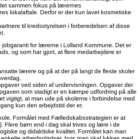
 det sammen fokus på lærernes
res lokalaftale. Derfor er der kun lavet kosmetiske
artnere til kredsstyrelsen i forberedelsen af disse
t.
jobgaranti for lærerne i Lolland Kommune. Det er
ds, og som har gjort, at flere medarbejdere er
nsatte lærere og på at der på langt de fleste skoler
hverdag.
 opgaver ved siden af undervisningen. Opgaver der
sopgaven som stadigt er en kæmpe udfordring på alle
det vigtigt, at man ude på skolerne i forbindelse med
ngang kun den arbejdstid der er.
kole.
Formålet med Fælledskabsstrategien er at
Flere børn end i dag skal trives og lære i de
ogiske og didaktiske kvalitet. Formålet kan man
e enkelte arbejdspladser, hvis man skal lykkes med