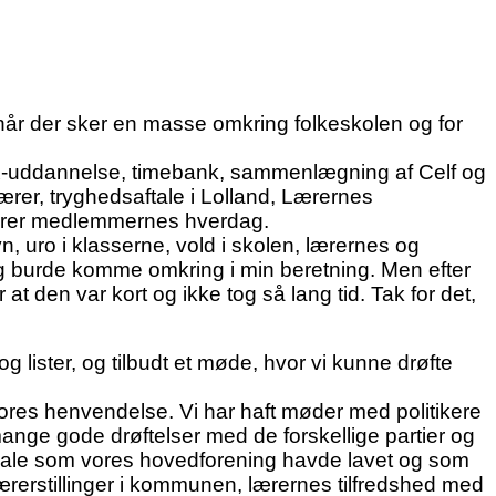
, når der sker en masse omkring folkeskolen og for
EPX-uddannelse, timebank, sammenlægning af Celf og
er, tryghedsaftale i Lolland, Lærernes
rører medlemmernes hverdag.
, uro i klasserne, vold i skolen, lærernes og
eg burde komme omkring i min beretning. Men efter
at den var kort og ikke tog så lang tid. Tak for det,
g lister, og tilbudt et møde, hvor vi kunne drøfte
vores henvendelse. Vi har haft møder med politikere
g mange gode drøftelser med de forskellige partier og
eriale som vores hovedforening havde lavet og som
ærerstillinger i kommunen, lærernes tilfredshed med