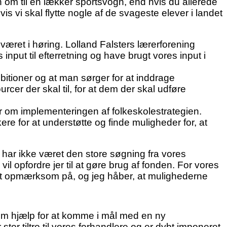
n om til en lækker sportsvogn, end hvis du allerede
is vi skal flytte nogle af de svageste elever i landet
været i høring. Lolland Falsters lærerforening
nput til efterretning og have brugt vores input i
mbitioner og at man sørger for at inddrage
rcer der skal til, for at dem der skal udføre
er om implementeringen af folkeskolestrategien.
re for at understøtte og finde muligheder for, at
ar ikke været den store søgning fra vores
opfordre jer til at gøre brug af fonden. For vores
rt opmærksom på, og jeg håber, at mulighederne
 om hjælp for at komme i mål med en ny
r tiltro til vores forhandlere og er dybt imponeret