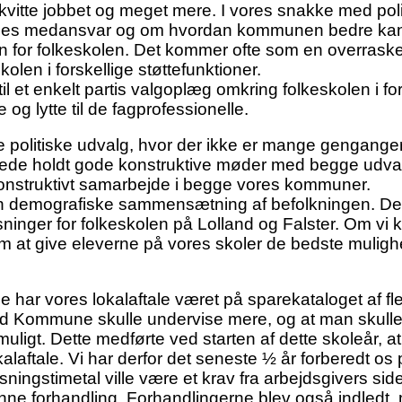
kvitte jobbet og meget mere. I vores snakke med polit
renes medansvar og om hvordan kommunen bedre kan 
 for folkeskolen. Det kommer ofte som en overraskels
olen i forskellige støttefunktioner.
til et enkelt partis valgoplæg omkring folkeskolen i f
og lytte til de fagprofessionelle.
ye politiske udvalg, hvor der ikke er mange gengange
allerede holdt gode konstruktive møder med begge udv
g konstruktivt samarbejde i begge vores kommuner.
demografiske sammensætning af befolkningen. Derfo
 løsninger for folkeskolen på Lolland og Falster. Om v
m at give eleverne på vores skoler de bedste mulighed
har vores lokalaftale været på sparekataloget af fl
land Kommune skulle undervise mere, og at man skull
igt. Dette medførte ved starten af dette skoleår, at v
alaftale. Vi har derfor det seneste ½ år forberedt os p
ingstimetal ville være et krav fra arbejdsgivers sid
å denne forhandling. Forhandlingerne blev også indle