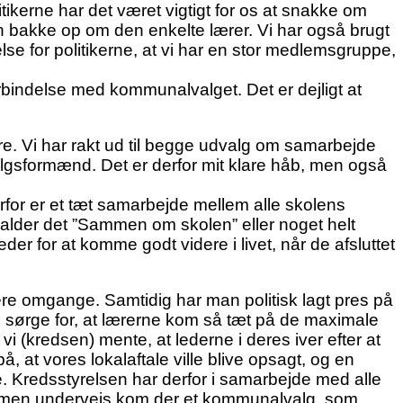
ikerne har det været vigtigt for os at snakke om
bakke op om den enkelte lærer. Vi har også brugt
e for politikerne, at vi har en stor medlemsgruppe,
orbindelse med kommunalvalget. Det er dejligt at
re. Vi har rakt ud til begge udvalg om samarbejde
algsformænd. Det er derfor mit klare håb, men også
r er et tæt samarbejde mellem alle skolens
i kalder det ”Sammen om skolen” eller noget helt
er for at komme godt videre i livet, når de afsluttet
ere omgange. Samtidig har man politisk lagt pres på
e sørge for, at lærerne kom så tæt på de maximale
i (kredsen) mente, at lederne i deres iver efter at
å, at vores lokalaftale ville blive opsagt, og en
e. Kredsstyrelsen har derfor i samarbejde med alle
dt, men undervejs kom der et kommunalvalg, som