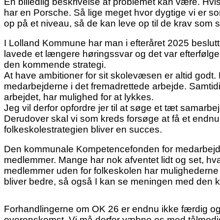
En billedlig beskrivelse af problemet kan være. Hvi
har en Porsche. Så lige meget hvor dygtige vi er som 
op på et niveau, så de kan leve op til de krav som sa
I Lolland Kommune har man i efteråret 2025 beslutte
lavede et længere høringssvar og det var efterfølgend
den kommende strategi.
At have ambitioner for sit skolevæsen er altid godt.
medarbejderne i det fremadrettede arbejde. Samtidig 
arbejdet, har mulighed for at lykkes.
Jeg vil derfor opfordre jer til at søge et tæt sama
Derudover skal vi som kreds forsøge at få et endnu 
folkeskolestrategien bliver en succes.
Den kommunale Kompetencefonden for medarbejdere 
medlemmer. Mange har nok afventet lidt og set, hva
medlemmer uden for folkeskolen har mulighederne 
bliver bedre, så også I kan se meningen med de
Forhandlingerne om OK 26 er endnu ikke færdig og v
overenskomst. Vi må derfor væbne os med tålmodighed