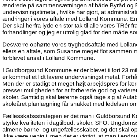
ændrede på sammensætningen af både Byråd og Bør
undervisningstimetal, hvilke har gjort, at administra
ændringer i vores aftale med Lolland Kommune. En af
Der skal herfra lyde en stor tak til alle vores TRér 
forhandlinger og jeg er utrolig glad for den måde 
Desværre ophørte vores tryghedsaftale med Lolland
ellers en aftale, som Susanne meget flot sammen me
forblevet ansat i Lolland Kommune.
I Guldborgsund Kommune er der blevet tilført 23 mill
er kommet et lidt lavere undervisningstimetal. Forh
Men der er stadigt et meget højt arbejdspres for l
presser muligheden for at forberede god og variere
skoler. Samtidig skal lærerne også tage sig af Aulabe
skoleåret planlægning får snakket med ledelsen om, 
Fællesskabsstrategien er det man i Guldborsund Kom
styrke kvaliteten i dagtilbud, skoler, SFO, Ungdom
almene børne -og ungefællesskaber, og det skal op
ikke være uenig i, men det er vigtigt, at man i en