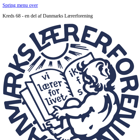
Spring menu over
Kreds 68 - en del af Danmarks Lærerforening