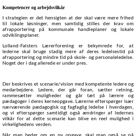
Kompetencer og arbejdsvilkår
I strategien er det hensigten at der skal være mere frihed
til lokale løsninger, men samtidig stilles der krav om
afrapportering på kommunale handleplaner og lokale
udviklingsplaner.
Lolland-Falsters Lærerforening er bekymrede for, at
lederne skal bruge stadig mere af deres ledelsestid på
afrapportering og mindre tid på skole- og personaleledelse.
Noget der i dag allerede er under pres.
Der beskrives et scenarie/vision med kompetente ledere og
medarbejdere. Ledere, der går foran, sætter retning,
rammesætter muligheder og går tæt på lærere og
pædagoger i deres kerneopgave. Lærerne efterspørger især
nærværende pædagogisk og fagfaglig ledelse i hverdagen,
og vi efterspørger samtidigt også ændringer af ledernes
vilkår for at dette scenarie kan blive en reel mulighed i
virkelighedens verden.
Når man beder om en ny opgave, skal man også se på