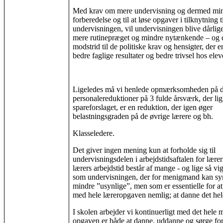
Med krav om mere undervisning og dermed mindr
forberedelse og til at løse opgaver i tilknytning t
undervisningen, vil undervisningen blive dårlige
mere rutinepræget og mindre nytænkende – og de
modstrid til de politiske krav og hensigter, der e
bedre faglige resultater og bedre trivsel hos elev
Ligeledes må vi henlede opmærksomheden på d
personalereduktioner på 3 fulde årsværk, der lig
spareforslaget, er en reduktion, der igen øger
belastningsgraden på de øvrige lærere og bh.
Klasseledere.
Det giver ingen mening kun at forholde sig til
undervisningsdelen i arbejdstidsaftalen for lære
lærers arbejdstid består af mange - og lige så vi
som undervisningen, der for menigmand kan syn
mindre ”usynlige”, men som er essentielle for a
med hele læreropgaven nemlig; at danne det he
I skolen arbejder vi kontinuerligt med det hele
opgaven er både at danne, uddanne og sørge for,