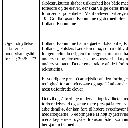
skolestrukturen skaber usikkerhed hos både med
forældre og de elever, der skal vælge deres frem
forudser, at potentielle ”Mariboelever” vil s
10 i Guldborgsund Kommune og dermed bliver e
Lolland Kommune.
Øget udnyttelse
Lolland Kommune har indgået en lokal arbejdst
af lærernes
Lolland _ Falsters Lærerforening, som indtil vid
undervisningstid
fungeret efter hensigten for begge parter med b
forslag 2026 – 72
undervisning, forberedelse og opgaver i tilknytni
undervisningen. Det er en attraktiv aftale i forhol
rekruttering.
Et yderligere pres på arbejdstidsaftalen forringe
mulighed for at understøtte og tage hånd om de
mest udfordrede elever.
Det vil også forringe undervisningskvaliteten 
forberedelsestid og sætte mere pres på lærernes
arbejdsmiljø, der kan føre til højere sygefravær 
medarbejderne. Nedbringelse af højt sygefravæ
medarbejderne er også et fokusområde i komm
her går i rette med.