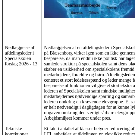
Nedlæggelse af
Nedlæggelsen af en afdelingsleder i Specialsko
afdelingsleder i
på Blæsenborg virker igen som en ikke gennem
Specialskolen –
besparelse, da man endnu ikke politisk har taget s
forslag 2026 - 13
samlede struktur på specialskolen samt dens pla
skaber en usikkerhed om specialskolens fremtid
medarbejdere, forældre og børn. Afdelingsleder
centeret et stort ledelsesspænd og leder mange 
besparelse af funktionen vil give et stort ekstra 
lederen af Specialskolen samt mindske mulighe
medarbejdernes nødvendige sparring og samar
lederen omkring en krævende elevgruppe. Et sa
er helt nødvendigt i dagligdagen for at kunne l
opgaven omkring den særligt sårbare elevgrupp
Arbejdsmiljøet kommer under pres.
Tekniske
Et fald i antallet af klasser betyder reducering af 
korrektioner
LFL anbefaler, at tildelingen pr. elev ikke reduc