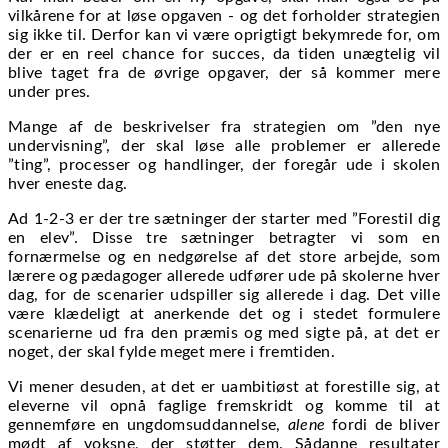
vilkårene for at løse opgaven - og det forholder strategien
sig ikke til. Derfor kan vi være oprigtigt bekymrede for, om
der er en reel chance for succes, da tiden unægtelig vil
blive taget fra de øvrige opgaver, der så kommer mere
under pres.
Mange af de beskrivelser fra strategien om ”den nye
undervisning”, der skal løse alle problemer er allerede
”ting”, processer og handlinger, der foregår ude i skolen
hver eneste dag.
Ad 1-2-3 er der tre sætninger der starter med ”Forestil dig
en elev”. Disse tre sætninger betragter vi som en
fornærmelse og en nedgørelse af det store arbejde, som
lærere og pædagoger allerede udfører ude på skolerne hver
dag, for de scenarier udspiller sig allerede i dag. Det ville
være klædeligt at anerkende det og i stedet formulere
scenarierne ud fra den præmis og med sigte på, at det er
noget, der skal fylde meget mere i fremtiden.
Vi mener desuden, at det er uambitiøst at forestille sig, at
eleverne vil opnå faglige fremskridt og komme til at
gennemføre en ungdomsuddannelse,
alene
fordi de bliver
mødt af voksne, der støtter dem. Sådanne resultater