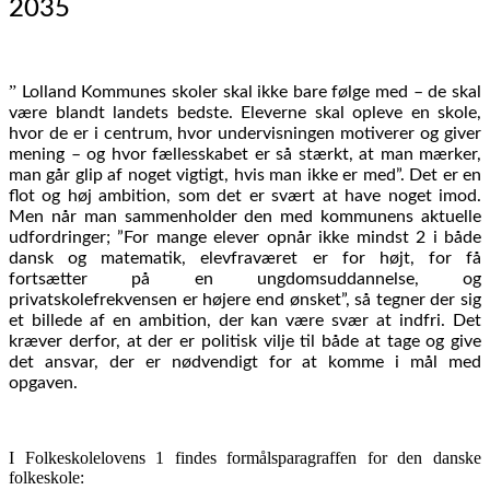
2035
”
Lolland Kommunes skoler skal ikke bare følge med – de skal
være blandt landets bedste. Eleverne skal opleve en skole,
hvor de er i centrum, hvor undervisningen motiverer og giver
mening – og hvor fællesskabet er så stærkt, at man mærker,
man går glip af noget vigtigt, hvis man ikke er med
”. Det er en
flot og høj ambition, som det er svært at have noget imod.
Men når man sammenholder den med kommunens aktuelle
udfordringer; ”For mange elever opnår ikke mindst 2 i både
dansk og matematik, elevfraværet er for højt, for få
fortsætter på en ungdomsuddannelse, og
privatskolefrekvensen er højere end ønsket”, så tegner der sig
et billede af en ambition, der kan være svær at indfri. Det
kræver derfor, at der er politisk vilje til både at tage og give
det ansvar, der er nødvendigt for at komme i mål med
opgaven.
I Folkeskolelovens 1 findes formålsparagraffen for den danske
folkeskole: