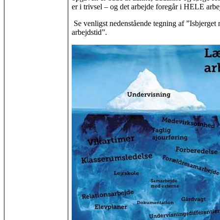
er i trivsel – og det arbejde foregår i HELE arbe
Se venligst nedenstående tegning af ”Isbjerget
arbejdstid”.