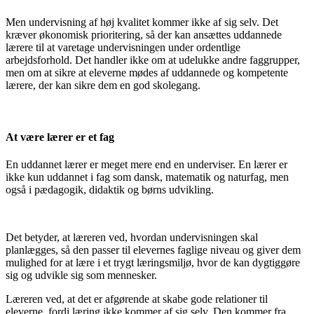
Men undervisning af høj kvalitet kommer ikke af sig selv. Det
kræver økonomisk prioritering, så der kan ansættes uddannede
lærere til at varetage undervisningen under ordentlige
arbejdsforhold. Det handler ikke om at udelukke andre faggrupper,
men om at sikre at eleverne mødes af uddannede og kompetente
lærere, der kan sikre dem en god skolegang.
At være lærer er et fag
En uddannet lærer er meget mere end en underviser. En lærer er
ikke kun uddannet i fag som dansk, matematik og naturfag, men
også i pædagogik, didaktik og børns udvikling.
Det betyder, at læreren ved, hvordan undervisningen skal
planlægges, så den passer til elevernes faglige niveau og giver dem
mulighed for at lære i et trygt læringsmiljø, hvor de kan dygtiggøre
sig og udvikle sig som mennesker.
Læreren ved, at det er afgørende at skabe gode relationer til
eleverne, fordi læring ikke kommer af sig selv. Den kommer fra