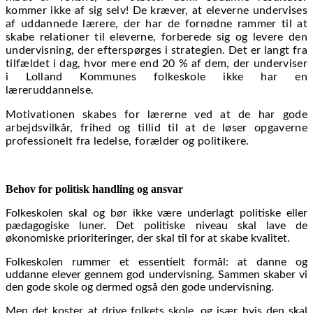
kommer ikke af sig selv! De kræver, at eleverne undervises
af uddannede lærere, der har de fornødne rammer til at
skabe relationer til eleverne, forberede sig og levere den
undervisning, der efterspørges i strategien. Det er langt fra
tilfældet i dag, hvor mere end 20 % af dem, der underviser
i Lolland Kommunes folkeskole ikke har en
læreruddannelse.
Motivationen skabes for lærerne ved at de har gode
arbejdsvilkår, frihed og tillid til at de løser opgaverne
professionelt fra ledelse, forælder og politikere.
Behov for politisk handling og ansvar
Folkeskolen skal og bør ikke være underlagt politiske eller
pædagogiske luner. Det politiske niveau skal lave de
økonomiske prioriteringer, der skal til for at skabe kvalitet.
Folkeskolen rummer et essentielt formål: at danne og
uddanne elever gennem god undervisning. Sammen skaber vi
den gode skole og dermed også den gode undervisning.
Men det koster at drive folkets skole, og især hvis den skal