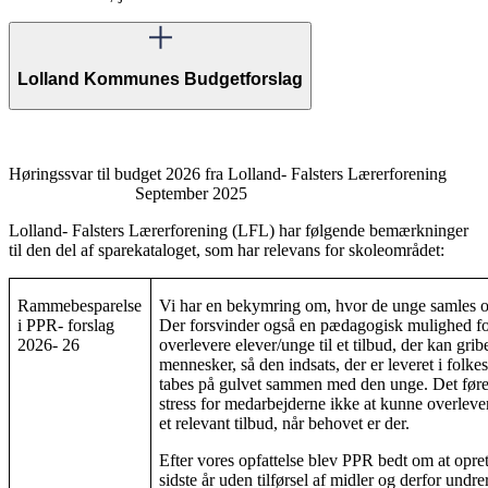
Lolland Kommunes Budgetforslag
Høringssvar til budget 2026 fra Lolland- Falsters Lærerforening
September 2025
Lolland- Falsters Lærerforening (LFL) har følgende bemærkninger
til den del af sparekataloget, som har relevans for skoleområdet:
Rammebesparelse
Vi har en bekymring om, hvor de unge samles o
i PPR- forslag
Der forsvinder også en pædagogisk mulighed fo
2026- 26
overlevere elever/unge til et tilbud, der kan gri
mennesker, så den indsats, der er leveret i folke
tabes på gulvet sammen med den unge. Det fører
stress for medarbejderne ikke at kunne overlever
et relevant tilbud, når behovet er der.
Efter vores opfattelse blev PPR bedt om at opret
sidste år uden tilførsel af midler og derfor undrer