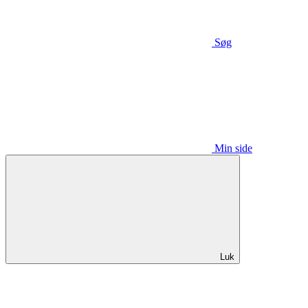
Søg
Min side
Luk