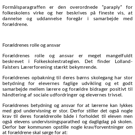
Formålsparagraffen er den overordnede ”paraply” for
folkeskolens virke og her beskrives på fineste vis, at
dannelse og uddannelse foregår i samarbejde med
forældrene.
Forældrenes rolle og ansvar
Forældrenes rolle og ansvar er meget mangelfuldt
beskrevet i Folkeskolestrategien. Det finder Lolland-
Falsters Lærerforening stærkt bekymrende.
Forældrenes opbakning til deres børns skolegang har stor
betydning for elevernes faglige udvikling og et godt
samarbejde mellem lærere og forældre bidrager positivt til
håndtering af sociale udfordringer og elevernes trivsel.
Forældrenes betydning og ansvar for at lærerne kan lykkes
med god undervisning er stor. Derfor stiller det også nogle
krav til deres forældrerolle både i forholdet til eleven men
også elevens undervisningsparathed og dagligdag på skolen.
Derfor bør kommunen opstille nogle krav/forventninger om
at forældrene skal sørge for at: