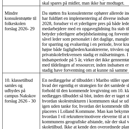
skal spares på midler, man ikke har modtaget.
Mindre
Da støtten fra konsulenterne ophører allerede i
konsulentstøtte til
har fuldført en implementering af diverse indsats
folkeskolen
2028, forudser vi et yderligere pres på både led
forslag 2026- 29
medarbejdere med en opgaveglidning fra stab til
betyder yderligere arbejdsbelastning og forvent
såvel leder som personalet i det daglige, mang
for sparring og evaluering i en periode, hvor k
højne både fagligheden/karaktererne, trivslen 
privatskolefrekvensen stadig er målsætningen. I
indsatsperiode på 5 år, virker det ikke gennemt
med tildelingen af ressourcer, inden indsatsen er
stadig have forventning om at kunne nå samme
10. klassetilbud
En nedlæggelse af tilbuddet i Maribo stiller sp
samles og
hvad der egentlig er strategien for det samlede 
udbydes på
forhold til den kommende lovgivning om 10. kl
campus Nakskov
nedlægges tilbuddet så blot, inden der er taget stil
forslag 2626 - 30
hvordan skolestrukturen i kommunen skal se ud 
igen uden tanke for, hvordan det kommende til
placeres i Lolland Kommune. Man kan bekymre
hvordan I vil rekruttere/motivere eleverne til at 
kommunens geografiske afstande, når der skal 
skoletilbud. Ikke at kende den overordnede plan