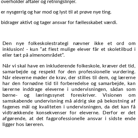
overholder aftaler og retningslinjer.
er nysgerrig og har mod og lyst til at prøve nye ting.
bidrager aktivt og tager ansvar for fællesskabet værdi.
Den nye folkeskolestrategi nævner ikke et ord om
inklusion! - kun ”at flest mulige elever får et skoletilbud i
eller tæt på almenområdet”.
Når vi skal have en inkluderende folkeskole, kræver det tid,
samarbejde og respekt for den professionelle vurdering.
Når eleverne møder de krav, der stilles til dem, og lærerne
har den fornødne tid til forberedelse og samarbejde, kan
lærerne inddrage eleverne i undervisningen, sådan som
børne- og læringssynet foreskriver. Visionen om
samskabende undervisning må aldrig ske på bekostning af
fagenes mål og kvaliteten i undervisningen, da det kan få
vidtrækkende konsekvenser for eleverne. Derfor er det
afgørende, at det fagprofessionelle ansvar i sidste ende
ligger hos læreren.