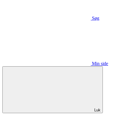
Søg
Min side
Luk