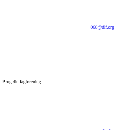
068@dlf.org
Brug din fagforening