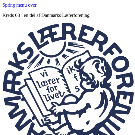
Spring menu over
Kreds 68 - en del af Danmarks Lærerforening