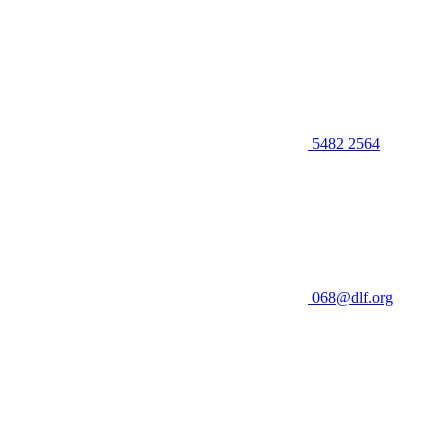
5482 2564
068@dlf.org